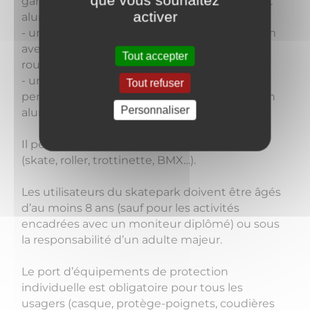
que vous souhaitez
garde-corps barreaudé et piste de roulement
activer
aluminium
- un lanceur QUARTER courbe hauteur 110 cm
avec garde-corps barreaudé et piste de
Tout accepter
roulement aluminium
- une table de saut hauteur 60 cm, 2 côtés, 2
Tout refuser
pentes, 2 courbes avec piste de roulement en
Personnaliser
aluminium
Il permet la pratique des activités de glisse
(skate, roller, trottinette, BMX…).
Les utilisateurs du skatepark doivent être âgés
d’au moins 8 ans (sauf pour les activités
encadrées avec un moniteur diplômé) ou sous
la responsabilité d’un adulte majeur.
Le port d’équipements de protection
individuelle est obligatoire pour tous les
usagers (casque, protège-poignets, coudières