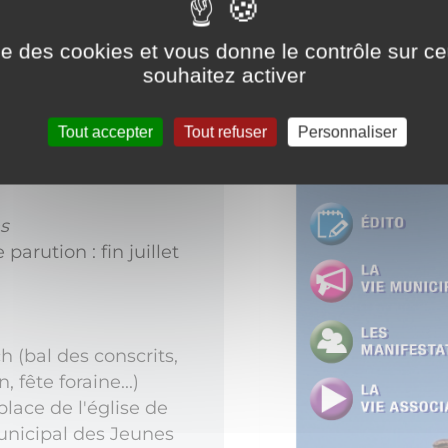
ise des cookies et vous donne le contrôle sur 
souhaitez activer
stre des
Tout accepter
Tout refuser
Personnaliser
ns municipales
".
s
 parution : fin juillet
h (bal des conscrits,
 fête foraine...)
lace de l'église de
unicipal des Jeunes