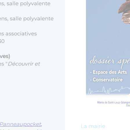
s, salle polyvalente
s, salle polyvalente
s associatives
30
ives)
s "
Découvrir et
Panneaupocket
,
La mairie