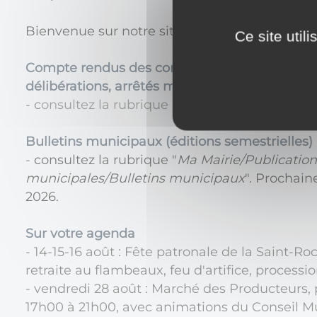
Bienvenue sur notre site internet communal.
Ce site util
Compte rendus des conseils municipaux, regi
délibérations, arrêtés municipaux
- c
onsultez la rubrique "
Ma Mairie/Publicatio
Bulletins municipaux (éditions semestrielles)
-
consultez la rubrique "
Ma Mairie/Publication
municipales/Bulletins municipaux
". Prochaine
2026.
Sur votre agenda
- 14-15-16 août : Fête patronale de la Saint-Roc
retraite au flambeaux, feu d'artifice, procession,
- vendredi 28 août : Marché des Producteurs, p
17h00 à 21h00, avec animations du Conseil M