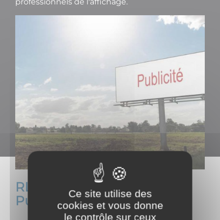
professionnels de l'affichage.
RLPi : Règlement Local de
Ce site utilise des
Publicité intercommunal
cookies et vous donne
le contrôle sur ceux