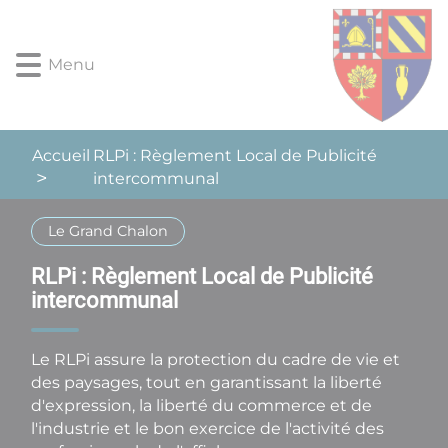
Lien
Lien
Lien
Lien
Panneau de gestion des cookies
d'accès
d'accès
d'accès
d'accès
rapide
rapide
rapide
rapide
Menu
au
au
à
au
menu
contenu
la
pied
principal
recherche
de
page
Accueil
RLPi : Règlement Local de Publicité
intercommunal
Le Grand Chalon
RLPi : Règlement Local de Publicité
intercommunal
Le RLPi assure la protection du cadre de vie et
des paysages, tout en garantissant la liberté
d'expression, la liberté du commerce et de
l'industrie et le bon exercice de l'activité des