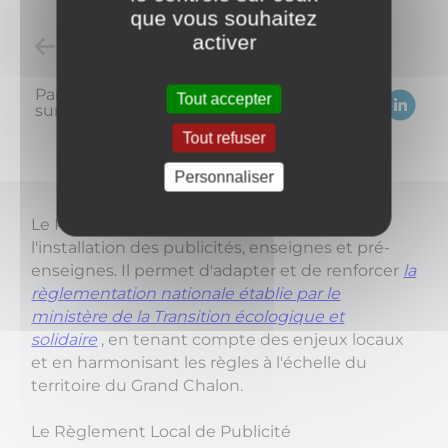
que vous souhaitez
activer
Retour à l'accueil
Partagez
Tout accepter
sur :
Tout refuser
Personnaliser
Le RLPi fixe les règles à respecter pour
l'installation des publicités, enseignes et pré-
enseignes. Il permet d'adapter et de renforcer
la
règlementation nationale établie par le
ministère de la Transition écologique et
solidaire
, en tenant compte des enjeux locaux
et en harmonisant les règles à l'échelle du
territoire du Grand Chalon.
Le Règlement Local de Publicité