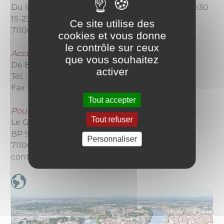
Du lundi au vendredi : 8h30 - 12h15 / 13h30 - 17h30
15-23, Avenue Georges Pompidou
Ce site utilise des
71100 Chalon-sur-Saône
cookies et vous donne
le contrôle sur ceux
Accueil téléphonique
que vous souhaitez
De 8h30 à 12h15 et de 13h30 à 17h30
activer
Tél. : 03 85 94 15 15
Fax : 03 85 94 15 16
Tout accepter
Pour nous écrire
Tout refuser
Le Grand Chalon
BP 90246
Personnaliser
71106 Chalon-sur-Saône
contact@legrandchalon.fr