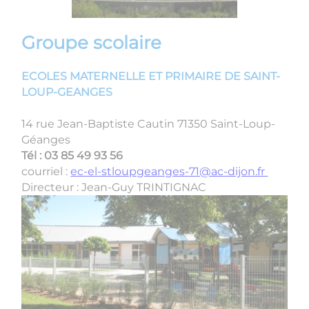
Groupe scolaire
ECOLES MATERNELLE ET PRIMAIRE DE SAINT-
LOUP-GEANGES
14 rue Jean-Baptiste Cautin 71350 Saint-Loup-
Géanges
Tél : 03 85 49 93 56
courriel :
ec-el-stloupgeanges-71@ac-dijon.fr
Directeur : Jean-Guy TRINTIGNAC