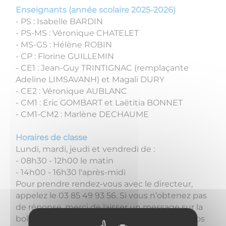
Enseignants (année scolaire 2025-2026)
- PS : Isabelle BARDIN
- PS-MS : Véronique CHATELET
- MS-GS : Hélène ROBIN
- CP : Florine GUILLEMIN
- CE1 : Jean-Guy TRINTIGNAC (remplaçante
Adeline LIMSAVANH) et Magali DURY
- CE2 : Véronique AUBLANC
- CM1 : Eric GOMBART et Laëtitia BONNET
- CM1-CM2 : Marlène DECHAUME
Horaires de classe
Lundi, mardi, jeudi et vendredi de :
- 08h30 - 12h00 le matin
- 14h00 - 16h30 l'après-midi
Pour prendre rendez-vous avec le directeur,
appelez le 03 85 49 93 56. Si vous n’obtenez pas
de réponse, merci de laisser un message sur la
boîte vocale avec le motif de votre appel et vos