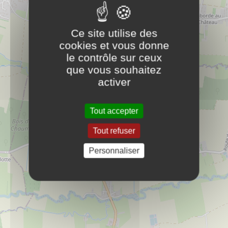
71350
Saint-Loup-Géanges
rf.egnaro@noitubirtsid.fmba
Ce site utilise des
83 29 94 58 30
cookies et vous donne
Commerces
le contrôle sur ceux
que vous souhaitez
activer
Amont Gaz Services L. Dupré
PLUS D'INFOS
Commerces
Tout accepter
Tout refuser
Au Logis Noisette
PLUS D'INFOS
Personnaliser
8
Gites
5
Boulangerie "le 7ème Péché"
PLUS D'INFOS
Commerces