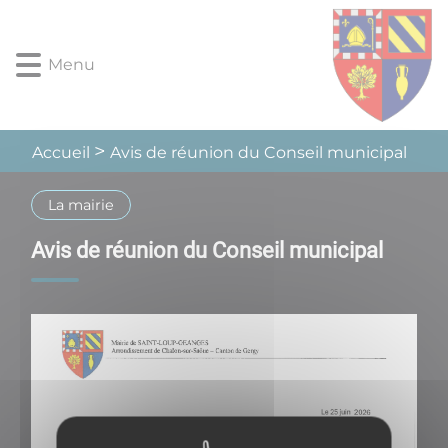
Lien
Lien
Lien
Lien
Panneau de gestion des cookies
d'accès
d'accès
d'accès
d'accès
rapide
rapide
rapide
rapide
Menu
au
au
à
au
menu
contenu
la
pied
principal
recherche
de
page
Avis de réunion du Conseil municipal
Accueil
La mairie
Avis de réunion du Conseil municipal